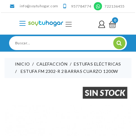
info@soytuhogar.com
'

957784774
722136455
0
INICIO
CALEFACCIÓN
ESTUFAS ELÉCTRICAS
ESTUFA FM 2302-R 2 BARRAS CUARZO 1200W