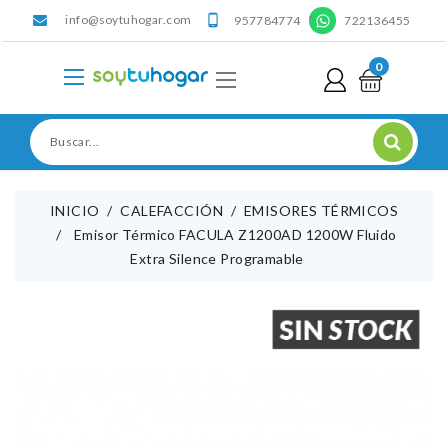
info@soytuhogar.com
'

957784774
722136455
0
INICIO
CALEFACCIÓN
EMISORES TÉRMICOS
Emisor Térmico FACULA Z1200AD 1200W Fluido
Extra Silence Programable